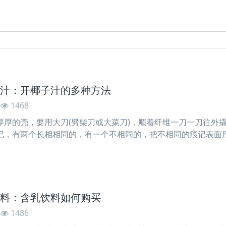
汁：开椰子汁的多种方法
1468
厚厚的壳，要用大刀(劈柴刀或大菜刀)，顺着纤维一刀一刀往外
记，有两个长相相同的，有一个不相同的，把不相同的痕记表面
分外貌为三部分，其间有一个部分占有的面积大干其他两个面积
料：含乳饮料如何购买
1486