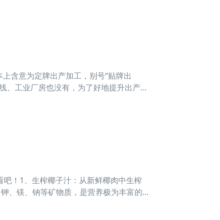
本上含意为定牌出产加工，别号“贴牌出
水线、工业厂房也没有，为了好地提升出产值
间，依据合同书
看吧！1、生榨椰子汁：从新鲜椰肉中生榨
、钾、镁、钠等矿物质，是营养极为丰富的
市场：