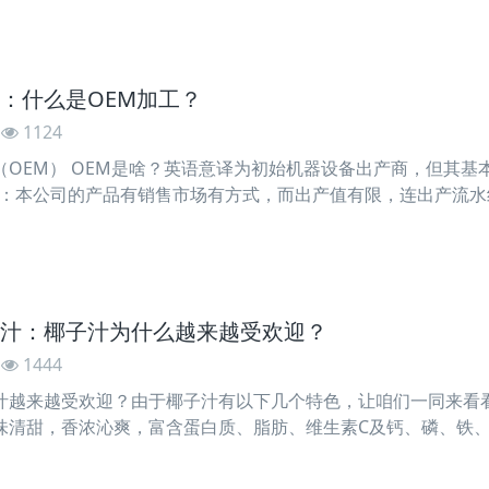
：什么是OEM加工？
1124
（OEM） OEM是啥？英语意译为初始机器设备出产商，但其基
是：本公司的产品有销售市场有方式，而出产值有限，连出产流
好地减少新上出产流水线的风险性，或为了好地获得销售市场時
汁：椰子汁为什么越来越受欢迎？
1444
汁越来越受欢迎？由于椰子汁有以下几个特色，让咱们一同来看
味清甜，香浓沁爽，富含蛋白质、脂肪、维生素C及钙、磷、铁
椰汁有非常好的清凉消暑功效，而冰冻之后口感更佳。2、椰汁