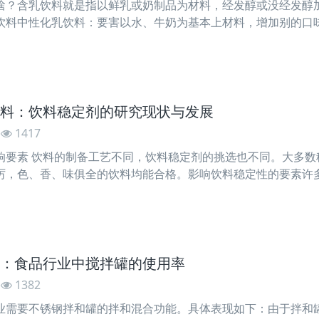
啥？含乳饮料就是指以鲜乳或奶制品为材料，经发醇或没经发醇
饮料中性化乳饮料：要害以水、牛奶为基本上材料，增加别的口
香做成的食用牛奶。在其间蛋白质含量不少于1.0%的称之为乳
料：饮料稳定剂的研究现状与发展
1417
响要素 饮料的制备工艺不同，饮料稳定剂的挑选也不同。大多数
厉，色、香、味俱全的饮料均能合格。影响饮料稳定性的要素许多
选。这三个要素相互作用，但目前稳定剂的挑选主要用于进步饮料
：食品行业中搅拌罐的使用率
1382
业需要不锈钢拌和罐的拌和混合功能。具体表现如下：由于拌和