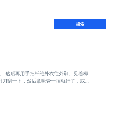
搜索
撬，然后再用手把纤维外衣往外剥。见着椰
用刀刮一下，然后拿吸管一插就行了，或者
，那么