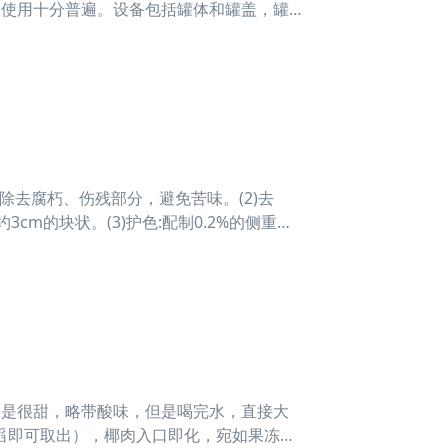
的使用十分普遍。设备包括罐体和罐盖，罐
、旋转拌
除去腐朽、伤残部分，避免苦味。(2)去
cm的块状。(3)护色:配制0.2%的侧重亚
免
不是很甜，略带酸味，但是喝完水，直接大
舀即可取出），椰肉入口即化，宛如果冻，