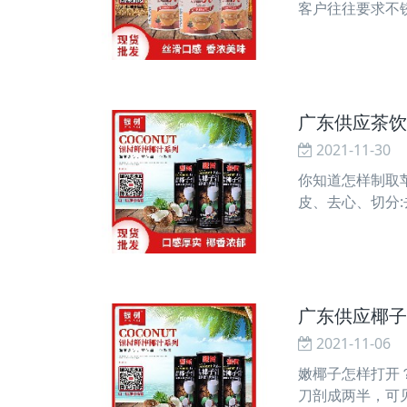
客户往往要求不
盖上有进料管和
广东供应茶饮
2021-11-30
你知道怎样制取苹
皮、去心、切分:
硫酸氢钠溶液，并
广东供应椰子
2021-11-06
嫩椰子怎样打开
刀剖成两半，可