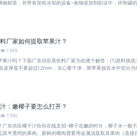
锈钢材质，并带有加热冷却的设备~食物添加剂职业中，拌和罐
窗口，下面是投射灯。罐内有道料板和拌和设备，它包括拌和轴
料厂家如何提取苹果汁？
1369
果汁吗？下面广东供应茶饮料厂家为你逐个解答：(1)原料挑选:
去皮厚度不要超过l.2mm，去心要干净，将苹果放在水中切分为约3
用柠檬酸将pH位调制3.5以下，使切好的苹果块浸泡30min.避
汁：嫩椰子要怎么打开？
1390
？广东供应椰子汁给你在线支招~椰子在嫩的时分，椰子水一般
见其半透明的果肉。新鲜的椰肉需要用金属汤匙取其果肉（直接