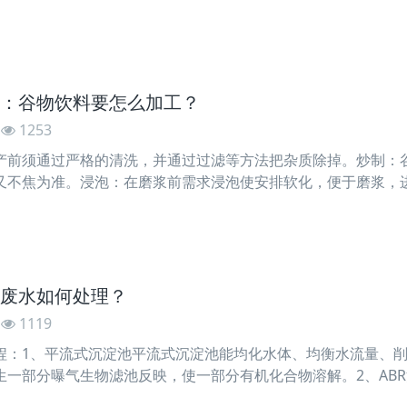
爽口。外地游客一般只知道椰子已经成熟已有厚度的果肉。成熟
：谷物饮料要怎么加工？
1253
产前须通过严格的清洗，并通过过滤等方法把杂质除掉。炒制：
又不焦为准。浸泡：在磨浆前需求浸泡使安排软化，便于磨浆，
用60％的配料总量的水，加温为60-80的杂粮，用胶体磨磨至
废水如何处理？
1119
程：1、平流式沉淀池平流式沉淀池能均化水体、均衡水流量、
生一部分曝气生物滤池反映，使一部分有机化合物溶解。2、ABR
水解酸化池出示场地，是消化进程形成的硝态氮足够转换为