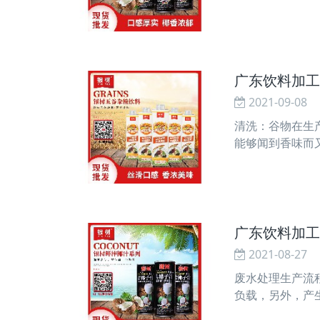
甜度适中，极其
广东饮料加工
2021-09-08
清洗：谷物在生
能够闻到香味而
的提取率。磨浆：
广东饮料加工
2021-08-27
废水处理生产流
负载，另外，产
效：①为污水的